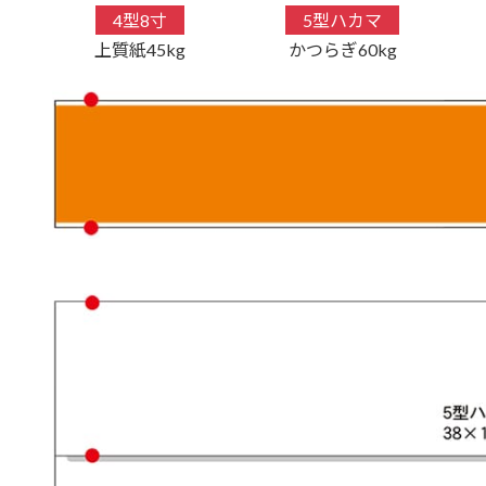
4型8寸
5型ハカマ
上質紙45kg
かつらぎ60kg