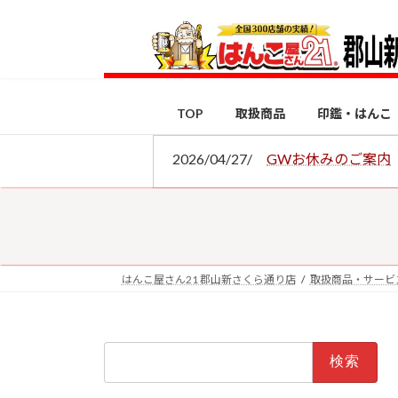
コ
ナ
ン
ビ
テ
ゲ
ン
ー
ツ
シ
TOP
取扱商品
印鑑・はんこ
へ
ョ
ス
ン
2026/04/27/
GWお休みのご案内
キ
に
ッ
移
プ
動
はんこ屋さん21 郡山新さくら通り店
取扱商品・サービ
検
索: